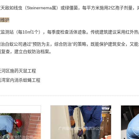
蚁天敌
如线虫（Steinernema属）或绿僵菌，每平方米施用2亿孢子剂
测维护
监测站（每10㎡1个），每季度检查活体迹象。传统建筑建议采用红外热
治白蚁公司通过"预防为主，综合防治"的策略，既能保护建筑安全，又
面复查，建立白蚁防治档案。
天河区施药灭鼠工程
荔湾室内消杀蚊蝇工程