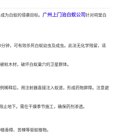
广州上门治白蚁公司
成为白蚁的侵袭目标。
针对祠堂白
30分钟，可有效杀死白蚁幼虫及成虫。此法无化学残留，适
被蛀木材，破坏白蚁巢穴的卫星群体。
比例稀释后，用注射器直接注入蚁道，形成药物屏障。注意避
带，阻止地下。需在干燥季节施工，确保药剂渗透。
种植香樟、苦楝等驱蚁植物。