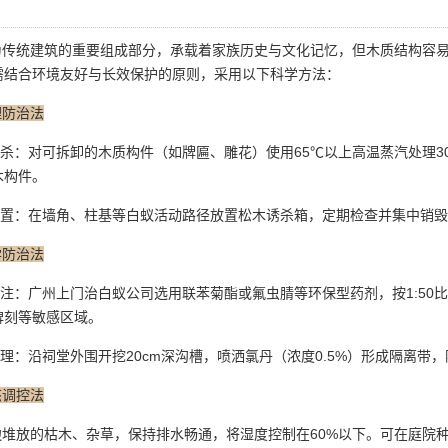
传统建筑的重要组成部分，承载着家族历史与文化记忆，但木质结构容易
需结合环境友好与长效保护的原则，采用以下科学方法：
理防治法
灭杀：对可拆卸的木质构件（如牌匾、雕花）使用65℃以上高温蒸汽处理
木构件。
装置：在墙角、柱基等白蚁活动路径放置松木诱杀箱，
定期检查
并集中销毁
学防治法
灌注：广州上门治白蚁公司选用联苯菊酯或氟虫腈等环保型药剂，按1:50
碑刻等敏感区域。
理：沿祠堂外围开挖20cm深沟槽，喷洒氯丹（浓度0.5%）形成隔离
态调控法
堆放的枯木、杂草，保持排水畅通，将湿度控制在60%以下。可在庭院