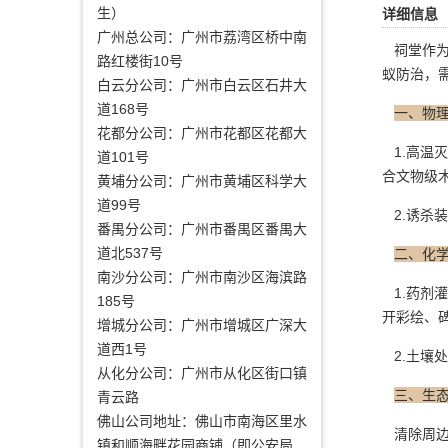
生）
详细信息
广州总公司：广州市荔湾区桥中南
祠堂作为
路红楼街10号
蚁防治，
白云分公司：广州市白云区石井大
道168号
一、物
花都分公司：广州市花都区花都大
1.高温
道101号
合文物级
黄埔分公司：广州市黄埔区科学大
道99号
2.诱杀
番禺分公司：广州市番禺区番禺大
道北537号
二、化
南沙分公司：广州市南沙区海滨路
1.药剂
185号
开彩绘、
增城分公司：广州市增城区广深大
道西1号
2.土壤处
从化分公司：广州市从化区街口镇
三、生
青云路
佛山公司地址：佛山市南海区里水
清除周边
镇和顺海畔花园商铺（即公安局