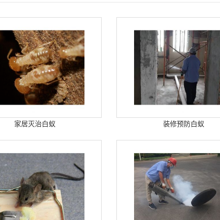
家居灭治白蚁
装修预防白蚁