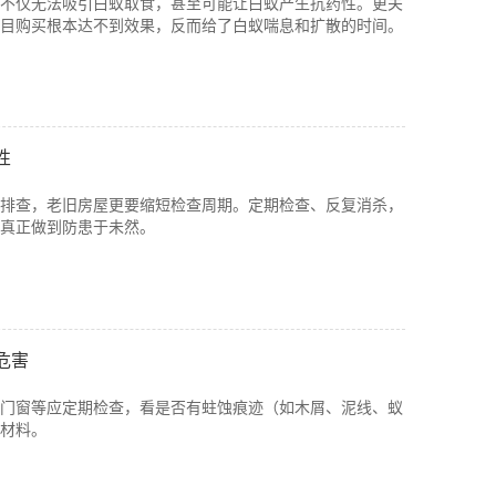
不仅无法吸引白蚁取食，甚至可能让白蚁产生抗药性。更关
目购买根本达不到效果，反而给了白蚁喘息和扩散的时间。
性
排查，老旧房屋更要缩短检查周期。定期检查、反复消杀，
真正做到防患于未然。
危害
门窗等应定期检查，看是否有蛀蚀痕迹（如木屑、泥线、蚁
材料。