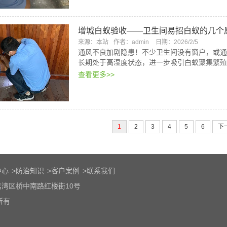
增城白蚁验收——卫生间易招白蚁的几个
来源：本站
作者：admin
日期：2026/2/5
通风不良加剧隐患！不少卫生间没有窗户，或通
长期处于高湿度状态，进一步吸引白蚁聚集繁殖
查看更多>>
1
2
3
4
5
6
下
中心
>
防治知识
>
客户案例
>
联系我们
湾区桥中南路红楼街10号
权所有