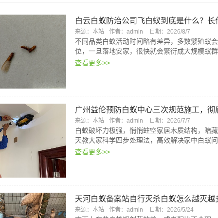
白云白蚁防治公司飞白蚁到底是什么？长
来源：本站
作者：admin
日期：2026/8/7
不同品类白蚁活动时间略有差异，多数繁殖蚁会
位，一旦落地安家，很快就会繁衍成大规模蚁群
查看更多>>
广州益伦预防白蚁中心三次规范施工，彻
来源：本站
作者：admin
日期：2026/7/7
白蚁破坏力极强，悄悄蛀空家居木质结构，暗藏
天教大家科学四步处理法，高效解决家中白蚁问
查看更多>>
天河白蚁备案站自行灭杀白蚁怎么越灭越
来源：本站
作者：admin
日期：2026/5/24