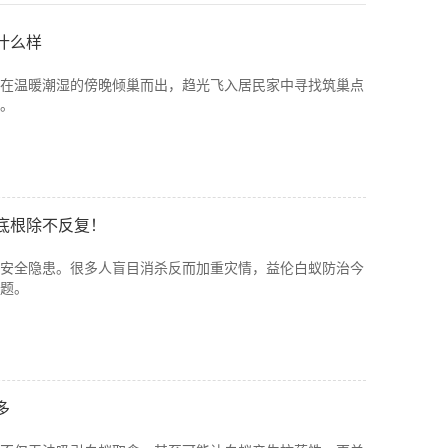
什么样
在温暖潮湿的傍晚倾巢而出，趋光飞入居民家中寻找筑巢点
。
底根除不反复！
安全隐患。很多人盲目消杀反而加重灾情，益伦白蚁防治今
题。
多