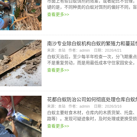
市面上有些白蚁饵剂药效差，或者配比不合理，
键的是，不同种类的白蚁对饵剂的偏好不同，盲
查看更多>>
南沙专业除白蚁机构白蚁的繁殖力和蔓延
来源：本站
作者：admin
日期：2026/4/21
白蚁灭治后，至少每半年检查一次，分飞期重点
不是重复劳动，而是用最低成本守住家园安全，
查看更多>>
花都白蚁防治公司如何彻底处理仓库白蚁
来源：本站
作者：admin
日期：2026/3/16
白蚁主要蛀食木材，仓库内的木质货架、托盘、
路等）。发现可疑迹象时，及时处理或更换受损
查看更多>>