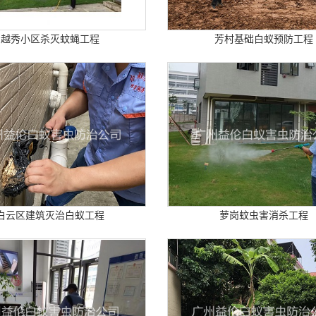
越秀小区杀灭蚊蝇工程
芳村基础白蚁预防工程
白云区建筑灭治白蚁工程
萝岗蚊虫害消杀工程