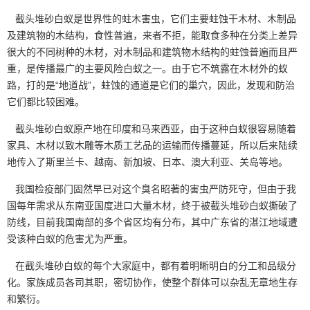
截头堆砂白蚁是世界性的蛀木害虫，它们主要蛀蚀干木材、木制品
及建筑物的木结构，食性普遍，来者不拒，能取食多种在分类上差异
很大的不同树种的木材，对木制品和建筑物木结构的蛀蚀普遍而且严
重，是传播最广的主要风险白蚁之一。由于它不筑露在木材外的蚁
路，打的是“地道战”，蛀蚀的通道是它们的巢穴，因此，发现和防治
它们都比较困难。
截头堆砂白蚁原产地在印度和马来西亚，由于这种白蚁很容易随着
家具、木材以致木雕等木质工艺品的运输而传播蔓延，所以后来陆续
地传入了斯里兰卡、越南、新加坡、日本、澳大利亚、关岛等地。
我国检疫部门固然早已对这个臭名昭著的害虫严防死守，但由于我
国每年需求从东南亚国度进口大量木材，终于被
截头堆砂白蚁
撕破了
防线，目前我国南部的多个省区均有分布，其中广东省的湛江地域遭
受该种白蚁的危害尤为严重。
在截头堆砂白蚁的每个大家庭中，都有着明晰明白的分工和品级分
化。家族成员各司其职，密切协作，使整个群体可以杂乱无章地生存
和繁衍。