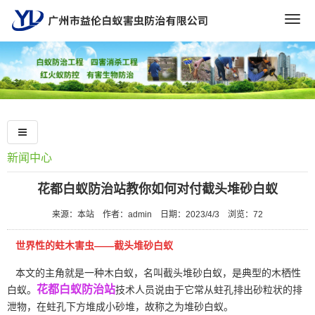
Togg
navig
新闻中心
花都白蚁防治站教你如何对付截头堆砂白蚁
来源：本站
作者：admin
日期：2023/4/3
浏览：
72
世界性的蛀木害虫——截头堆砂白蚁
本文的主角就是一种木白蚁，名叫截头堆砂白蚁，是典型的木栖性
花都白蚁防治站
白蚁。
技术人员说由于它常从蛀孔排出砂粒状的排
泄物，在蛀孔下方堆成小砂堆，故称之为堆砂白蚁。