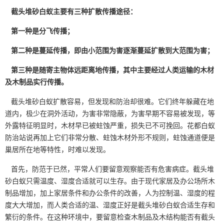
截头堆砂白蚁主要有三种扩散传播途径：
第一种是分飞传播；
第二种是蔓延传播，即由小范围为害逐渐蔓延扩散到大范围为害；
第三种是随寄主物体远距离地传播，其中主要经过人类运输的木材
及木制品实行传播。
截头堆砂白蚁扩散容易，但发现和防治却很难。它们终年躲藏在地
道内，极少在洞外活动，为害非常隐蔽，为害早期不容易被发现，等
外露特征明显时，木材早已被蛀蚀严重，损失已不可挽回。花都白蚁
防治站说再加上它们非常分散、蛀蚀木材外形不规则，蛀蚀通道便是
巢居所在地等特性，时难以发现。
首先，防范于已然，平常人们要留意观察能否有危害病症。截头堆
砂白蚁只需温度、湿度合适就可以生存。由于现代家居及办公场所木
制品增加，加上家居条件和办公条件的改善，人为控制温、湿度的程
度大大增加，而人类合适的
温、湿度
正好是截头堆砂白蚁合适生存和
繁衍的条件。在这种环境中，要留意检查木制品及木结构能否有截头