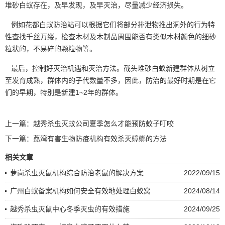
堆砂白蚁存在，及早发现，及早灭治，尽量减少经济损失。
例如花都白蚁防治站可以根据它们将部分排泄物推出洞外的行为特
性查找千丝万缕，检查木材及木制品周围能否有类似木材颜色的细砂
粒状的，不易碎的颗粒物等。
最后，控制好灭治机遇和灭治方法。截头堆砂白蚁
新建群体
从树立
至发育成熟，群体内的子代数量不多，因此，防治的最好时期是在它
们的早期，特别是新建1~2年的群体。
上一篇：
越秀杀虫灭蚊公司夏季怎么才能预防蚊子叮咬
下一篇：
荔湾有害生物防疫机构有效杀灭蟑螂的方法
相关文章
萝岗杀虫灭鼠机构综合防治老鼠的解决方案
2022/09/15
广州白蚁备案机构如何安全有效地处理白蚁窝
2024/08/14
越秀杀虫灭鼠中心冬季灭虫的有效措施
2024/09/25