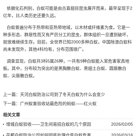
依据化石判别，白蚁可能是由古直翅目昆虫展开而来，最早呈现于2
亿年，比人类历史还要久远。
白蚁普遍分布于热带和亚热带地域，以木材或纤维素为食。它是一
种多形态、群居性而又有
严厉分工
的昆虫，群体组织一旦遭到破坏，
就很难继续生存。目前，全世界已知2000多种白蚁，中国除澳白蚁科
尚未发现外，其他4科均有，分布范围很广。
调查显现，白蚁共3科5属26种，一共有9种白蚁能
入室危害
家具地
板。其中，分布较为突出的是黑胸散白蚁、黑翅土白蚁、圆唇散白
蚁、尖唇散白蚁。
上一篇：
天河白蚁防治公司到了冬天白蚁为什么会变少
下一篇：
广州蚁害验收站最危险的蚂蚁——红火蚁
相关文章
增城白蚁验收——卫生间易招白蚁的几个原因
2026/02/05
花都白蚁防治公司如何彻底处理仓库白蚁危害
2026/03/16