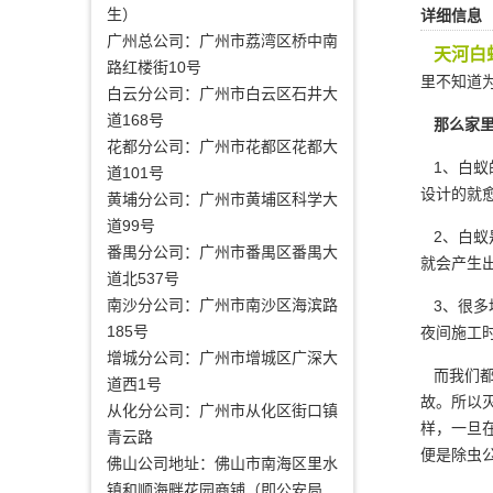
生）
详细信息
广州总公司：广州市荔湾区桥中南
天河白
路红楼街10号
里不知道
白云分公司：广州市白云区石井大
道168号
那么家里
花都分公司：广州市花都区花都大
1、白蚁
道101号
设计
的就
黄埔分公司：广州市黄埔区科学大
道99号
2、白蚁
番禺分公司：广州市番禺区番禺大
就会产生
道北537号
南沙分公司：广州市南沙区海滨路
3、很多
185号
夜间施工
增城分公司：广州市增城区广深大
而我们都
道西1号
故。所以
从化分公司：广州市从化区街口镇
样，一旦
青云路
便是除虫
佛山公司地址：佛山市南海区里水
镇和顺海畔花园商铺（即公安局