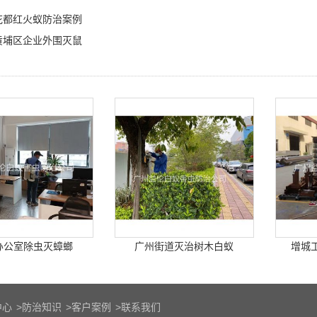
花都红火蚁防治案例
黄埔区企业外围灭鼠
办公室除虫灭蟑螂
广州街道灭治树木白蚁
增城
中心
>
防治知识
>
客户案例
>
联系我们