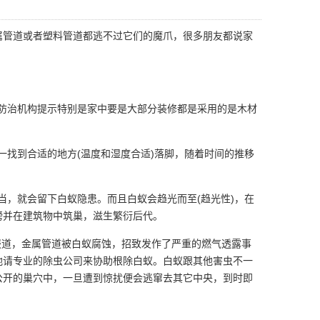
属管道或者塑料管道都逃不过它们的魔爪，很多朋友都说家
防治机构提示特别是家中要是大部分装修都是采用的是
木材
找到合适的地方(温度和湿度合适)落脚，随着时间的推移
当，就会留下白蚁隐患。而且白蚁会趋光而至(趋光性)，在
膀并在建筑物中筑巢，滋生繁衍后代。
道，金属管道被白蚁腐蚀，招致发作了严重的燃气透露事
地请专业的除虫公司来协助
根除白蚁
。白蚁跟其他害虫不一
公开的巢穴中，一旦遭到惊扰便会逃窜去其它中央，到时即