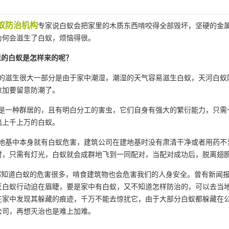
蚁防治机构
专家说白蚁会把家里的木质东西啃咬得全部毁坏，坚硬的金
为何会滋生了白蚁，烦恼得很。
的白蚁是怎样来的呢？
的滋生很大一部分是由于家中潮湿，潮湿的天气容易滋生白蚁，天河白蚁
愈加要留意防潮了。
是一种群居的，且有明白分工的害虫，它们自身有强大的繁衍能力，只需一
出上千上万的白蚁。
地基中本身就有白蚁危害，
建筑公司
在建地基时没有肃清干净或者用药不
时，只需有灯光，白蚁就会成群地飞到一同配对，当配对成功后，脱离翅
知道白蚁的危害很多，啃食建筑物也会危害我们的人身安全。曾有新闻报
灭白蚁行动迫在眉睫，要是家中有白蚁，又不知道怎样防治的，可以去当
在家中发现其躲藏的痕迹，千万不能去惊扰它，由于大部分白蚁都躲藏在
公司，再想灭治也是难上加难。