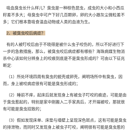
吸血臭虫长什么样儿？臭虫是一种棕色昆虫，成虫的大小和小西瓜
籽差不多大；母臭虫中可产下好几百颗卵，卵的大小跟灰尘微粒差不
多；它们根本靠吸食温血动物或人类的血液为生。
2、被臭虫咬后病症？
有的人被叮咬后由于不晓得是被什么虫子咬伤的，所以不好进行下
一步的急救措施，那么，被臭虫咬后病症都有哪些？海珠病媒生物消
杀中心该如何分辨身上的咬痕到底是不是臭虫形成的？可由以下征兆
断定:
（1）所处环境四周有臭虫的蜕壳或卵壳，阐明场所中有臭虫，因
而，身上被咬病症很有可能是臭虫形成的；
（2）睡前不痒，起床后就发现身上有被
虫子叮咬
的痕迹，可能是由
于臭虫惹起的，特别是家中刚搬入二手家具后，才开端被咬，那就很
有可能是臭虫招致的；
（3）假如发现床单、床垫与墙壁上呈现深色斑点，这有可能是臭虫
的排泄物，而同时又发现身上被虫子叮咬，阐明很有可能是臭虫惹的