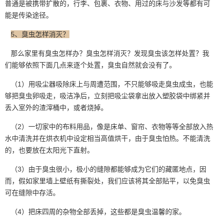
普通是被携带扩散的，行李、包裹、衣物、用过的床与沙发等都有可
能是传染途径。
5、臭虫怎样消灭？
那么家里有臭虫怎样办？臭虫怎样消灭？发现臭虫该怎样处置？我
们能够依照下面几点来逐个处置，臭虫自然就会没有了。
（1）用吸尘器吸除床上与周遭范围，不只能够吸走臭虫成虫，也能
够把臭虫卵吸走，吸洁净后，立刻把吸尘袋拿出放入塑胶袋中绑紧并
丢入室外的渣滓桶中，或者烧掉。
（2）一切家中的布料用品，像是床单、窗帘、衣物等等全部放入热
水中清洗并在烘衣机中设定相当高值烘干，由于臭虫怕热。不能清洗
的，也要放在太阳光下直射。
（3）由于臭虫很小，极小的缝隙都能够成为它们的藏匿地点，因
而，假如家里墙上壁纸有撕裂处，我们应该将其全部贴平，以免臭虫
可在缝隙中存活。
（4）把床四周的杂物全部丢掉，这些都是臭虫温馨的家。