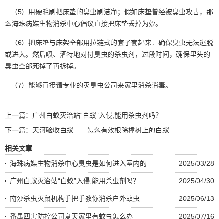
（5）用硬毛刷把床垫的臭虫刷洁净；假如床垫曾经被臭虫攻占，那
么海珠病媒生物消杀中心倡议直接把床垫丢掉为妙。
（6）把床垫与床架全部用拉链式的套子套起来，确保臭虫无法逃脱
或进入。然后喷、洒特地
对付臭虫
的杀虫剂，过段时间，确保里头的
臭虫全部死掉了再拆掉。
（7）能够直接请专业的灭臭虫公司来家里消杀消毒。
上一篇：
广州白蚁灭治站“白蚁”入侵,能用杀虫剂吗？
下一篇：
天河验收白蚁——怎么有效根除樟树上的白蚁
相关文章
海珠病媒生物消杀中心臭虫是如何进入室内的
2025/03/28
广州白蚁灭治站“白蚁”入侵,能用杀虫剂吗？
2025/04/30
南沙杀虫灭鼠机构手把手教你消杀户外蚊虫
2025/06/13
番禺四害防控公司夏天家里有蚊虫怎么办
2025/07/16