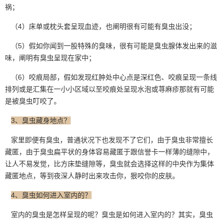
祸；
（4）床单或枕头套呈现血迹，也阐明很有可能有臭虫出没；
（5）假如你闻到一股特殊的臭味，很有可能是臭虫腺体发出来的滋
味，阐明有臭虫呈现在家中；
（6）咬痕局部，假如发现红肿处中心点是深红色、咬痕呈现一条线
排列或是汇集在一小小区域以至咬痕处呈现水泡或荨麻疹那就有可能
是被臭虫叮咬了。
3、臭虫藏身地点？
家里即便有臭虫，普通状况下也发现不了它们，由于臭虫非常擅长
藏匿，由于臭虫扁平状的身体容易藏匿于跟信誉卡一样薄的缝隙中，
让人不易发觉，比方
床垫缝隙
等，臭虫就会选择这样的中央作为集体
藏匿地点，等到夜深人静时出来攻击你，狠咬你的皮肤。
4、臭虫如何进入室内的？
室内的臭虫是怎样呈现的呢？臭虫是如何进入室内的？其实，臭虫